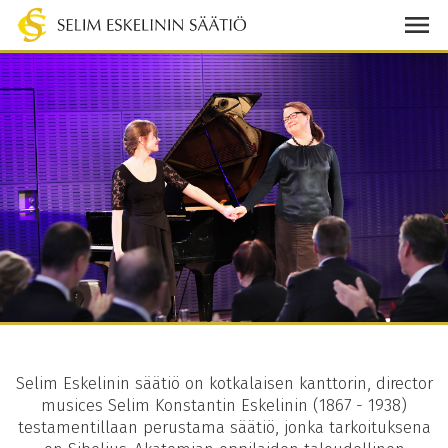
Selim Eskelinin säätiö on kotkalaisen kanttorin, director
musices Selim Konstantin Eskelinin (1867 - 1938)
testamentillaan perustama säätiö, jonka tarkoituksena