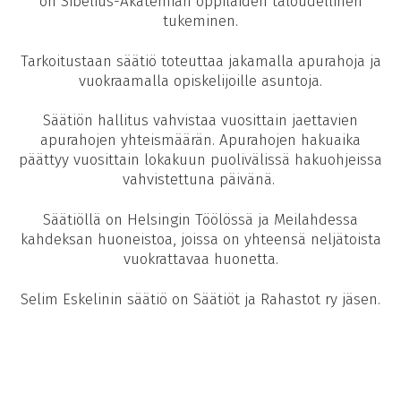
on Sibelius-Akatemian oppilaiden taloudellinen
tukeminen.
Tarkoitustaan säätiö toteuttaa jakamalla apurahoja ja
vuokraamalla opiskelijoille asuntoja.
Säätiön hallitus vahvistaa vuosittain jaettavien
apurahojen yhteismäärän. Apurahojen hakuaika
päättyy vuosittain lokakuun puolivälissä hakuohjeissa
vahvistettuna päivänä.
Säätiöllä on Helsingin Töölössä ja Meilahdessa
kahdeksan huoneistoa, joissa on yhteensä neljätoista
vuokrattavaa huonetta.
Selim Eskelinin säätiö on Säätiöt ja Rahastot ry jäsen.